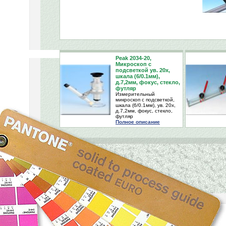
Peak 2034-20,
Микроскоп с
подсветкой ув. 20х,
шкала (6/0.1мм),
д.7,2мм, фокус, стекло,
футляр
Измерительный
микроскоп с подсветкой,
шкала (6/0.1мм), ув. 20х,
д.7,2мм, фокус, стекло,
футляр
Полное описание