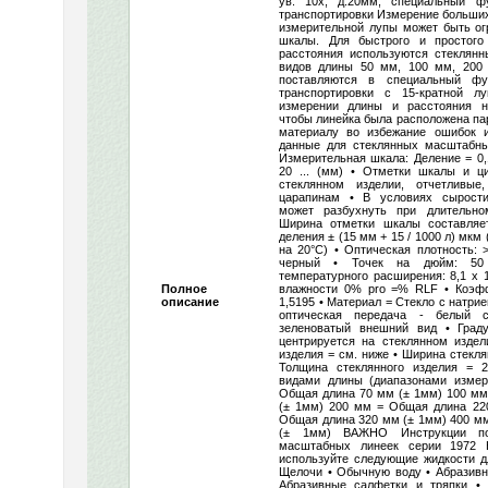
ув. 10х, д.20мм, специальный ф
транспортировки Измерение больши
измерительной лупы может быть ог
шкалы. Для быстрого и простого
расстояния используются стеклянн
видов длины 50 мм, 100 мм, 200
поставляются в специальный ф
транспортировки с 15-кратной л
измерении длины и расстояния н
чтобы линейка была расположена п
материалу во избежание ошибок и
данные для стеклянных масштабны
Измерительная шкала: Деление = 0,
20 ... (мм) • Отметки шкалы и 
стеклянном изделии, отчетливы
царапинам • В условиях сырости
может разбухнуть при длительно
Ширина отметки шкалы составляе
деления ± (15 мм + 15 / 1000 л) мк
на 20°C) • Оптическая плотность: 
черный • Точек на дюйм: 50
температурного расширения: 8,1 x 
Полное
влажности 0% pro =% RLF • Коэф
описание
1,5195 • Материал = Стекло с натри
оптическая передача - белый 
зеленоватый внешний вид • Град
центрируется на стеклянном издел
изделия = см. ниже • Ширина стекля
Толщина стеклянного изделия = 
видами длины (диапазонами изме
Общая длина 70 мм (± 1мм) 100 мм
(± 1мм) 200 мм = Общая длина 22
Общая длина 320 мм (± 1мм) 400 м
(± 1мм) ВАЖНО Инструкции по
масштабных линеек серии 1972
используйте следующие жидкости дл
Щелочи • Обычную воду • Абразивн
Абразивные салфетки и тряпки •