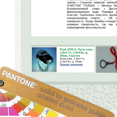
тряпки • Сильное нажатие тряп
ОЧИСТКИ ТОЛЬКО: • Мягкую без
Изопропиловый спирт • Дисти
Деионизованную воду Порядок 
очистки: Тщательно очистить линей
изопропиловом спирте, – НЕ 
поверхность. Когда линейка очищает
влажную поверхность, так как 
повреждению фотоэмульсии.
Peak 2035-II, Лупа-очки,
1.8и3.7х, 2.3и4.8х, д.
30мм, пластик
Лупа-очки, 1.8и3.7х,
2.3и4.8х, д. 30мм
Полное описание