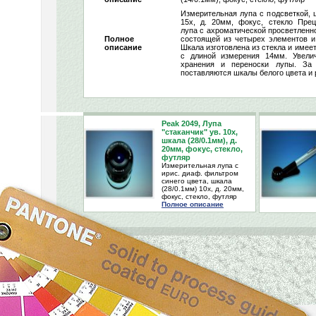
Измерительная лупа с подсветкой, 
15х, д. 20мм, фокус, стекло Прец
лупа с ахроматической просветленн
Полное
состоящей из четырех элементов и
описание
Шкала изготовлена из стекла и имеет
с длиной измерения 14мм. Увели
хранения и переноски лупы. За 
поставляются шкалы белого цвета и 
Peak 2049, Лупа
"стаканчик" ув. 10х,
шкала (28/0.1мм), д.
20мм, фокус, стекло,
футляр
Измерительная лупа с
ирис. диаф. фильтром
синего цвета, шкала
(28/0.1мм) 10х, д. 20мм,
фокус, стекло, футляр
Полное описание