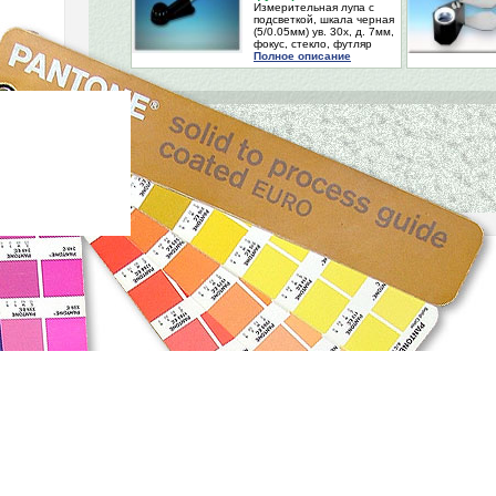
Измерительная лупа с
подсветкой, шкала черная
(5/0.05мм) ув. 30х, д. 7мм,
фокус, стекло, футляр
Полное описание