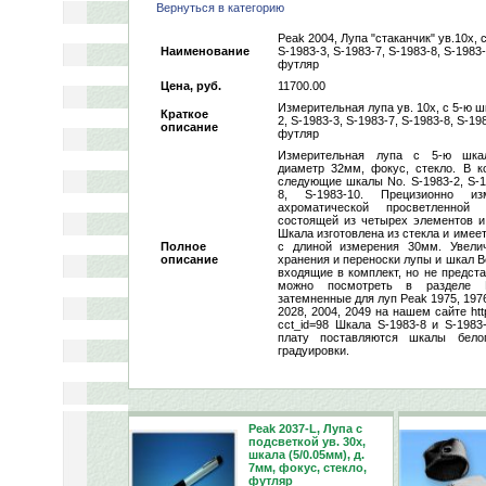
Вернуться в категорию
Peak 2004, Лупа "стаканчик" ув.10х, 
Наименование
S-1983-3, S-1983-7, S-1983-8, S-1983-
футляр
Цена, руб.
11700.00
Измерительная лупа ув. 10х, с 5-ю ш
Краткое
2, S-1983-3, S-1983-7, S-1983-8, S-19
описание
футляр
Измерительная лупа с 5-ю шка
диаметр 32мм, фокус, стекло. В к
следующие шкалы No. S-1983-2, S-19
8, S-1983-10. Прецизионно и
ахроматической просветленной 
состоящей из четырех элементов и
Шкала изготовлена из стекла и имеет
Полное
с длиной измерения 30мм. Увели
описание
хранения и переноски лупы и шкал Ве
входящие в комплект, но не предст
можно посмотреть в разделе 
затемненные для луп Peak 1975, 1976,
2028, 2004, 2049 на нашем сайте http:
cct_id=98 Шкала S-1983-8 и S-1983
плату поставляются шкалы бело
градуировки.
Peak 2037-L, Лупа с
подсветкой ув. 30х,
шкала (5/0.05мм), д.
7мм, фокус, стекло,
футляр